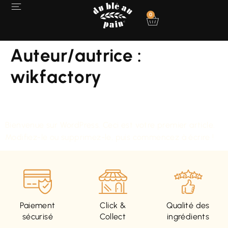
0
Auteur/autrice :
wikfactory
Bonjour tout le monde !
Bienvenue sur WordPress. Ceci est votre premier article.
Modifiez-le ou supprimez-le, puis commencez à écrire !
Paiement
Click &
Qualité des
sécurisé
Collect
ingrédients