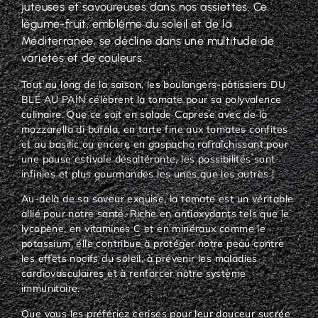
juteuses et savoureuses dans nos assiettes. Ce
légume-fruit, emblème du soleil et de la
Méditerranée, se décline dans une multitude de
variétés et de couleurs.
Tout au long de la saison, les boulangers-pâtissiers DU
BLÉ AU PAIN célèbrent la tomate pour sa polyvalence
culinaire. Que ce soit en salade Caprese avec de la
mozzarella di bufala, en tarte fine aux tomates confites
et au basilic ou encore en gaspacho rafraîchissant pour
une pause estivale désaltérante, les possibilités sont
infinies et plus gourmandes les unes que les autres !
Au-delà de sa saveur exquise, la tomate est un véritable
allié pour notre santé. Riche en antioxydants tels que le
lycopène, en vitamines C et en minéraux comme le
potassium, elle contribue à protéger notre peau contre
les effets nocifs du soleil, à prévenir les maladies
cardiovasculaires et à renforcer notre système
immunitaire.
Que vous les préfériez cerises pour leur douceur sucrée