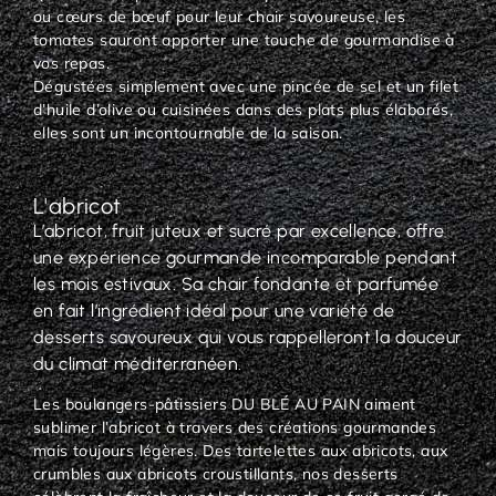
ou cœurs de bœuf pour leur chair savoureuse, les
tomates sauront apporter une touche de gourmandise à
vos repas.
Dégustées simplement avec une pincée de sel et un filet
d’huile d’olive ou cuisinées dans des plats plus élaborés,
elles sont un incontournable de la saison.
L'abricot
L’abricot, fruit juteux et sucré par excellence, offre
une expérience gourmande incomparable pendant
les mois estivaux. Sa chair fondante et parfumée
en fait l’ingrédient idéal pour une variété de
desserts savoureux qui vous rappelleront la douceur
du climat méditerranéen.
Les boulangers-pâtissiers DU BLÉ AU PAIN aiment
sublimer l’abricot à travers des créations gourmandes
mais toujours légères. Des tartelettes aux abricots, aux
crumbles aux abricots croustillants, nos desserts