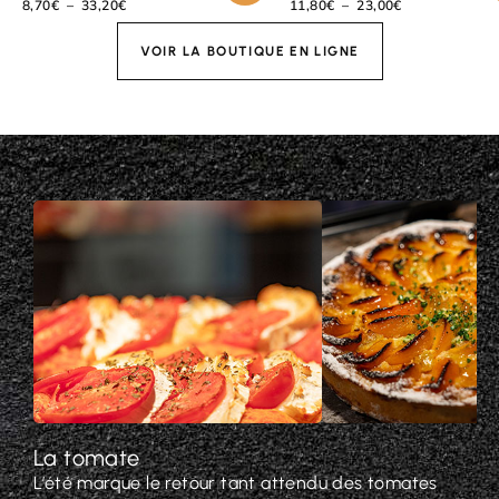
8,70
€
–
33,20
€
11,80
€
–
23,00
€
VOIR LA BOUTIQUE EN LIGNE
La tomate
L’été marque le retour tant attendu des tomates