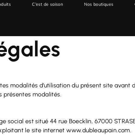
oduits
C’est de saison
Nos boutiques
égales
tes modalités d’utilisation du présent site avant 
es présentes modalités.
ge social est situé
44 rue Boecklin, 67000 STRA
xploitant le site internet
www.dubleaupain.com
.