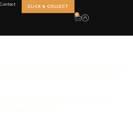
Contact
CLICK & COLLECT
0
droit et apparaîtra dans la navigation de votre
les présente aux personnes visitant le site.
x, j’ai un super chien baptisé Russell, et
 au coucher du soleil).