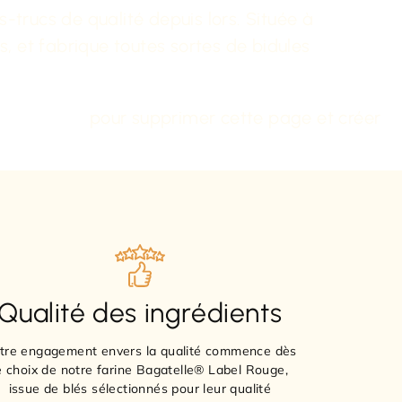
-trucs de qualité depuis lors. Située à
et fabrique toutes sortes de bidules
au de bord
pour supprimer cette page et créer
Qualité des ingrédients
tre engagement envers la qualité commence dès
e choix de notre farine Bagatelle® Label Rouge,
issue de blés sélectionnés pour leur qualité