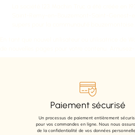
La société 123 Machin Truc a été créée en 197
Saint-Remy-en-Bouzemont-Saint-Genest-et-Is
supers pour la communauté bouzemontoise.
En tant que nouvel utilisateur ou utilisatrice de 
de nouvelles pages pour votre contenu. Amusez-v
Paiement sécurisé
Un processus de paiement entièrement sécuri
pour vos commandes en ligne. Nous nous assur
de la confidentialité de vos données personnelle