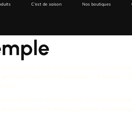
oduits
C’est de saison
Nos boutiques
emple
 article de blog parce qu’elle restera au même en
s gens commencent par une page « À propos » qui 
 cela :
evenir acteur, et voici mon site. J’habite à Bordeau
pluie soudaine lors de longues balades sur la plage