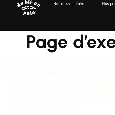
Notre savoir-faire
Nos pr
Page d’ex
Ceci est une page d’exemple. C’est différent d’un
site (dans la plupart des thèmes). La plupart de
Cela pourrait ressembler à quelque chose comme
Bonjour ! Je suis un mécanicien qui aspire à d
j’aime la vodka (ainsi qu’être surpris par la 
…ou quelque chose comme cela :