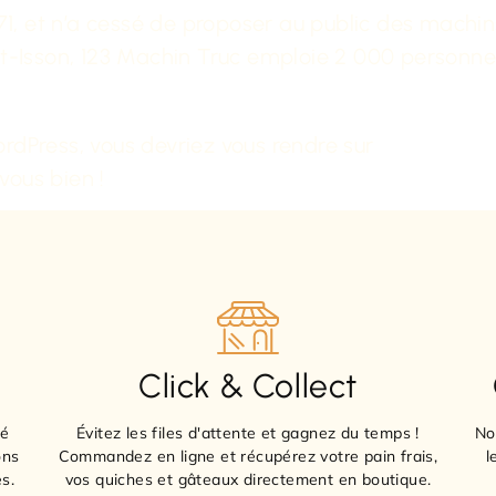
1, et n’a cessé de proposer au public des machins
son, 123 Machin Truc emploie 2 000 personnes, 
WordPress, vous devriez vous rendre sur
votre table
ous bien !
Click & Collect
sé
Évitez les files d'attente et gagnez du temps !
No
ons
Commandez en ligne et récupérez votre pain frais,
l
s.
vos quiches et gâteaux directement en boutique.