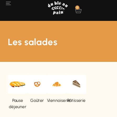
0
Les salades
Pâtisserie
Goûter
Viennoiserie
Pause
déjeuner