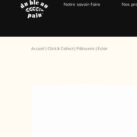
Notre savoir-faire
Nos pr
Accueil
|
Click & Collect
|
Pâtisserie
|
Éclair