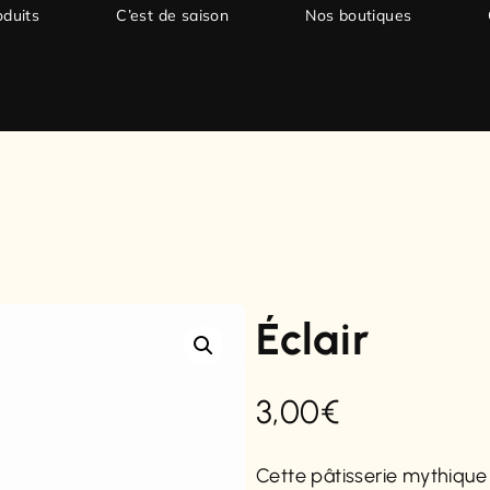
oduits
C’est de saison
Nos boutiques
Éclair
3,00
€
Cette pâtisserie mythiqu