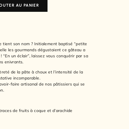
OUTER AU PANIER
e tient son nom ? Initialement baptisé “petite
uelle les gourmands dégustaient ce gâteau a
“En un éclair”, laissez vous conquérir par sa
s enivrants.
èreté de la pâte à choux et l’intensité de la
tative incomparable.
voir-faire artisanal de nos pâtissiers qui se
on.
 traces de fruits à coque et d’arachide