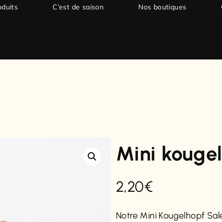
oduits
C’est de saison
Nos boutiques
Mini kougel
2,20
€
Notre Mini Kougelhopf Salé