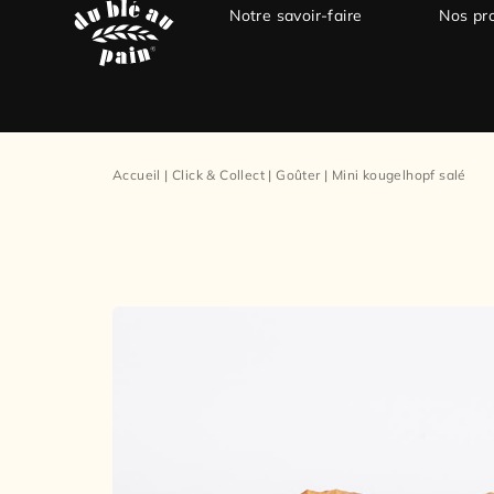
Notre savoir-faire
Nos pr
Accueil
|
Click & Collect
|
Goûter
|
Mini kougelhopf salé