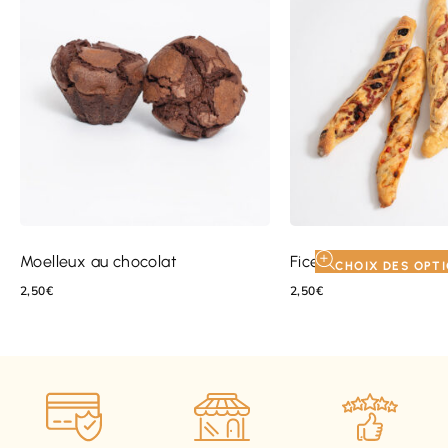
Moelleux au chocolat
Ficelle salée
CHOIX DES OPT
2,50
€
2,50
€